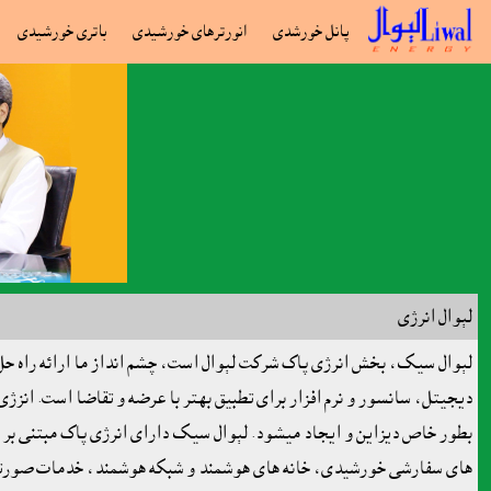
پانل خورشدى
انورترهاى خورشيدى
باتری خورشیدی
لېوال انرژى
لېوال سيک، بخش انرژی پاک شرکت لېوال است، چشم انداز ما ارائه راه حل ا
ديجيتل، سانسور و نرم افزار برای تطبيق بهتر با عرضه و تقاضا است. انز