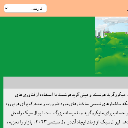
، میکروگرید هوشمند و مينى گريدهوشمند با استفاده از فناوری های
نان شبکه.ساختارهاى شمسى ساختارهاى مورد ضرورت و متحرک براى هر پروژه
ېوال سيک دارای انرژی پاک مبتنی بر ابر، خانه هوشمند و تخته محصول شبکه هوشمند، اى آر پىERP و سیستم صورتحساب برای مايکروگريد و تاسیسات بزرگ است. لېوال سيک راه حل
های سفارشی خورشیدی، خانه های هوشمند و شبکه هوشمند، خدمات صورتحساب و اندازه گیری خدمات مبتنی بر ابر، محصولات و مشاوره را ارائه می دهد. لیوال سيک از زمان ایجاد آن در اول سپتمبر ٢٠٢٣، بازار را تجزیه و