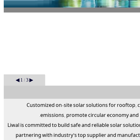
ديگر
Previous
◀
1
/
3
▶
C
ustomized on-site solar solutions for rooftop
emissions, promote circular economy and 
Liwal is committed to build safe and reliable solar solut
partnering with industry's top supplier and manufac