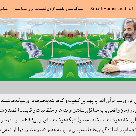
Smart Homes and IoT
سيک بطور تقديم کردن خدمات ابرى محاسبه
تماس
نرژی سبز نوآورانه، با بهترین کیفیت و کم هزينه به صرفه برای شبکه هوشمند
ژى در زمان واقعی با به حداقل رساندن هزینه ها و حفظ ثبات و قابلیت اطمی
بطور خاص ديزاين و ايجاد ميشود. ل