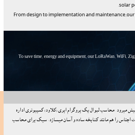
solar p
From design to implementation and maintenance,our e
To save time, energy and equipment, our LoRaWan, WiFi, Zigbee
پيش ميرود. محاسب لېوال يک پروگرام اپرى (کلاود) کمپيوترى اداره
يت اجناس را هم مانند کتابخه ساده و آسان ميسازد. سيک براى محاسب