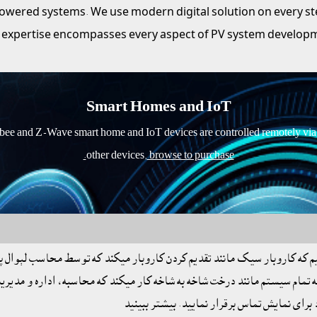
owered systems. We use modern digital solution on every step
xpertise encompasses every aspect of PV system development
Smart Homes and IoT
 and Z-Wave smart home and IoT devices are controlled remotely via inte
other devices,
 browse to purchase.
هيم که کاروبار سيک مانند تقديم کردن کاروبار ميکند که توسط محاسب لېوال 
تمام سيستم مانند درخت شاخه به شاخه کار ميکند که محاسبه، اداره و مدير
براى نمايش تماس برقرار نماييد. بيشتر ببينيد