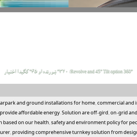
360° Revolve and 45° Tilt option/ ٣٦٠° ښورنده او ٤٥° كګيدا اختيار
, carpark and ground installations for home, commercial and
provide affordable energy
. Solution are off-gird, on-grid an
ion based on our health, safety and environment policy for pe
turer, providing comprehensive turnkey solution from desig