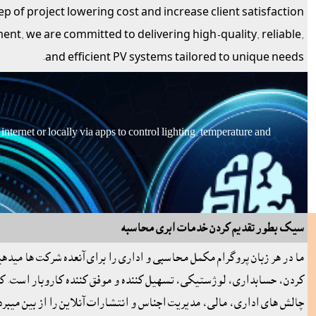
 of project lowering cost and increase client satisfaction.
, we are committed to delivering high-quality, reliable,
and efficient PV systems tailored to unique needs.
rnet or locally via apps to control lighting, temperature and 
سيک بطور تقديم کردن خدمات ابرى محاسبه
ما در هر زبان پروگرام مکمل محاسبى و ادارى را براى آنعده شرکت ها ميد
کردن، حسابدارى، لوژستيکى، تسهيل کننده و موفق کننده کاروبار است. که 
چالش هاى ادارى، مالى، مديريت اجناس و انتشارات آنلاين را از بين ميبرد 