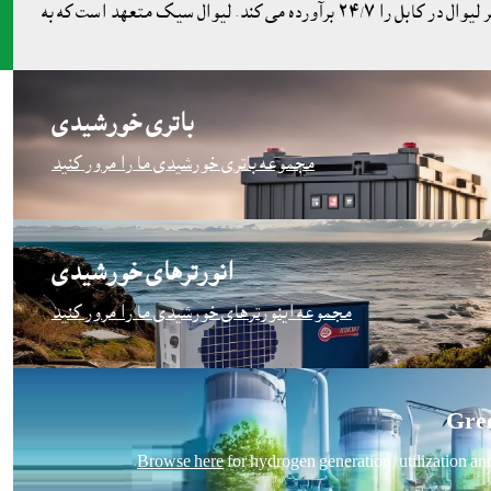
تحلیل کرد، شرکای محلی در بخش انرژی خورشیدی پیدا کرد و سیستم ٥ کیلووات را ظرف ٢٠روز در کابل افغانستان نصب کرد. این سیستم نیازهای دفتر لیوال در کابل را ٢٤/٧ برآورده می کند. لیوال سيک متعهد است که به
باتری خورشیدی
مجموعه باتری خورشیدی ما را مرور کنید
انورترهاى خورشيدى
مجموعه اینورترهای خورشیدی ما را مرور کنید
Gre
Browse here
 for hydrogen generation, utilization an